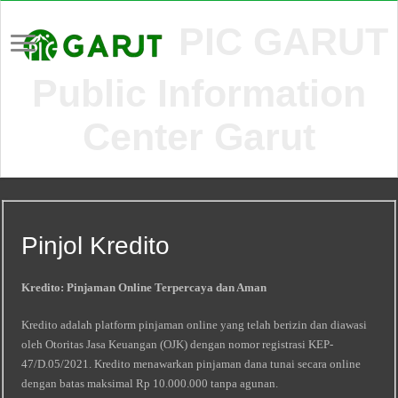
PIC GARUT
Public Information
Center Garut
Pinjol Kredito
Kredito: Pinjaman Online Terpercaya dan Aman
Kredito adalah platform pinjaman online yang telah berizin dan diawasi
oleh Otoritas Jasa Keuangan (OJK) dengan nomor registrasi KEP-
47/D.05/2021. Kredito menawarkan pinjaman dana tunai secara online
dengan batas maksimal Rp 10.000.000 tanpa agunan.