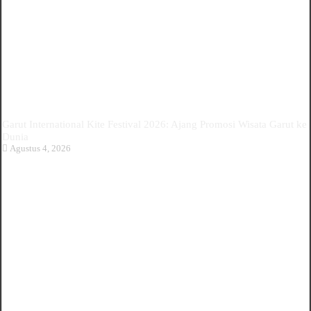
Garut International Kite Festival 2026: Ajang Promosi Wisata Garut ke
Dunia
Agustus 4, 2026