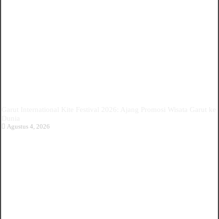
Garut International Kite Festival 2026: Ajang Promosi Wisata Garut ke
Dunia
Agustus 4, 2026