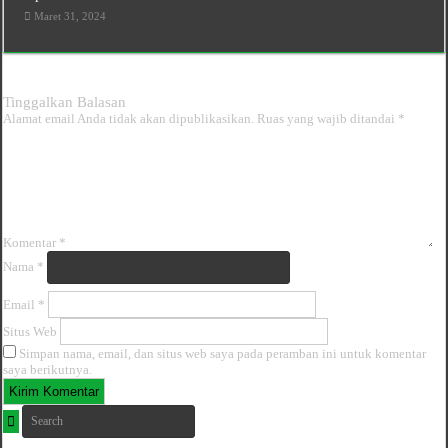
Maret 31, 2024
Tinggalkan Balasan
Alamat email Anda tidak akan dipublikasikan.
Ruas yang wajib ditandai
*
Komentar
*
Nama
*
Email
*
Situs Web
Simpan nama, email, dan situs web saya pada peramban ini untuk komentar
saya berikutnya.