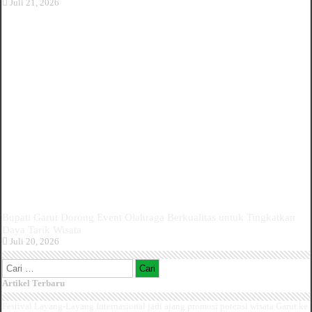
Juli 21, 2026
Bupati Garut Dorong Event Olahraga Berkualitas untuk Tingkatkan
Daya Tarik Wisata
Juli 20, 2026
Cari
untuk:
Artikel Terbaru
Festival Layang-Layang Internasional jadi ajang promosi potensi wisata Garut ke