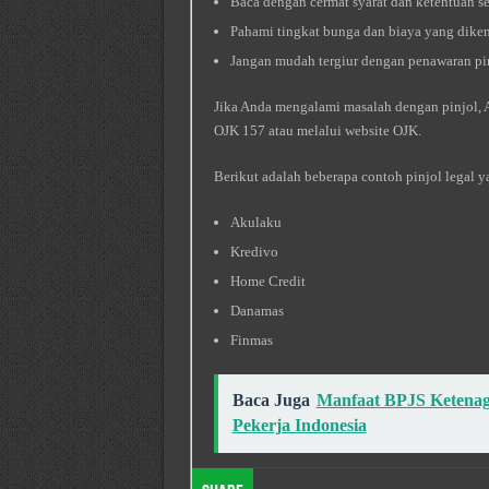
Baca dengan cermat syarat dan ketentuan 
Pahami tingkat bunga dan biaya yang dike
Jangan mudah tergiur dengan penawaran pi
Jika Anda mengalami masalah dengan pinjol, 
OJK 157 atau melalui website OJK.
Berikut adalah beberapa contoh pinjol legal y
Akulaku
Kredivo
Home Credit
Danamas
Finmas
Baca Juga
Manfaat BPJS Ketenaga
Pekerja Indonesia