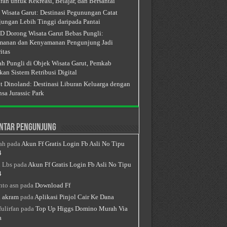
ran untuk Rekreasi, Belajar, dan Bersantai
 Wisata Garut: Destinasi Pegunungan Catat
ungan Lebih Tinggi daripada Pantai
 Dorong Wisata Garut Bebas Pungli:
anan dan Kenyamanan Pengunjung Jadi
itas
h Pungli di Objek Wisata Garut, Pemkab
kan Sistem Retribusi Digital
t Dinoland: Destinasi Liburan Keluarga dengan
sa Jurassic Park
ntar Pengunjung
ah
pada
Akun Ff Gratis Login Fb Asli No Tipu
4
 Lbs
pada
Akun Ff Gratis Login Fb Asli No Tipu
4
nto asn
pada
Download Ff
 akram
pada
Aplikasi Pinjol Cair Ke Dana
fulirfan
pada
Top Up Higgs Domino Murah Via
a