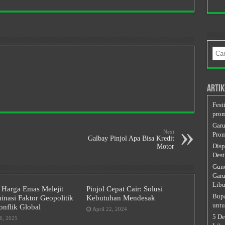
Cari
untu
Artik
Fest
prom
Garu
Next
Prom
Galbay Pinjol Apa Bisa Kredit
Disp
Motor
Dest
Gunu
Garu
Libu
 Harga Emas Melejit
Pinjol Cepat Cair: Solusi
Bupa
nasi Faktor Geopolitik
Kebutuhan Mendesak
untu
nflik Global
April 22, 2024
5 De
6, 2025