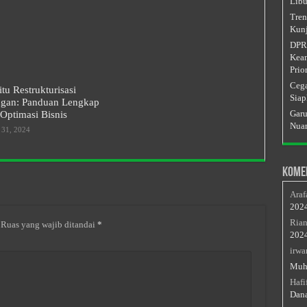
Libu
Tren
Kunj
DPRD
Keam
Prior
Cega
itu Restrukturisasi
Siap
gan: Panduan Lengkap
Garu
Optimasi Bisnis
Nuan
 31, 2024
Kome
Araf
202
Rian
Ruas yang wajib ditandai
*
202
irwa
Muh
Hafi
Dan