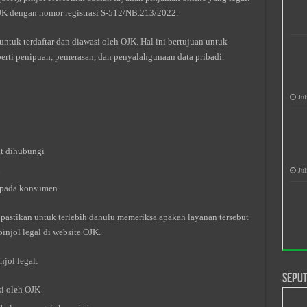
 OJK dengan nomor registrasi S-512/NB.213/2022.
tuk terdaftar dan diawasi oleh OJK. Hal ini bertujuan untuk
perti penipuan, pemerasan, dan penyalahgunaan data pribadi.
Jul
at dihubungi
n
Jul
epada konsumen
pastikan untuk terlebih dahulu memeriksa apakah layanan tersebut
pinjol legal di website OJK.
njol legal:
Seput
si oleh OJK