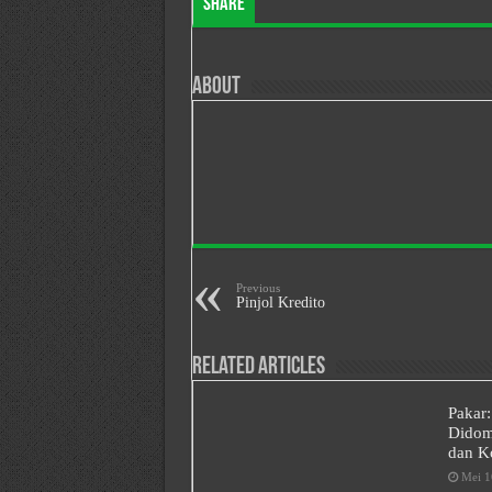
Share
About
Previous
Pinjol Kredito
Related Articles
Pakar:
Didomi
dan Ko
Mei 1