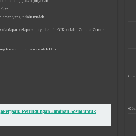
sebelum mengajukan pinjaman
nakan
njaman yang terlalu mudah
Anda dapat melaporkannya kepada OJK melalui Contact Center
ang terdaftar dan diawasi oleh OJK:
Jul
Jul
kerjaan: Perlindungan Jaminan Sosial untuk