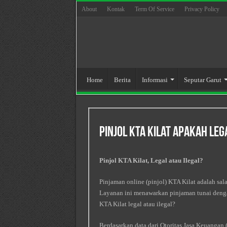
About
Kontak
Term Of Service
Privacy Policy
Home
Berita
Informasi
Seputar Garut
Pinjol Kta Kilat Apakah Leg
Pinjol KTA Kilat, Legal atau Ilegal?
Pinjaman online (pinjol) KTA Kilat adalah sal
Layanan ini menawarkan pinjaman tunai deng
KTA Kilat legal atau ilegal?
Berdasarkan data dari Otoritas Jasa Keuangan 