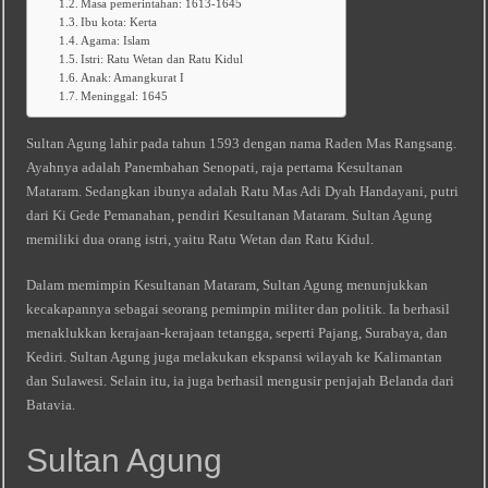
Masa pemerintahan: 1613-1645
Ibu kota: Kerta
Agama: Islam
Istri: Ratu Wetan dan Ratu Kidul
Anak: Amangkurat I
Meninggal: 1645
Sultan Agung lahir pada tahun 1593 dengan nama Raden Mas Rangsang.
Ayahnya adalah Panembahan Senopati, raja pertama Kesultanan
Mataram. Sedangkan ibunya adalah Ratu Mas Adi Dyah Handayani, putri
dari Ki Gede Pemanahan, pendiri Kesultanan Mataram. Sultan Agung
memiliki dua orang istri, yaitu Ratu Wetan dan Ratu Kidul.
Dalam memimpin Kesultanan Mataram, Sultan Agung menunjukkan
kecakapannya sebagai seorang pemimpin militer dan politik. Ia berhasil
menaklukkan kerajaan-kerajaan tetangga, seperti Pajang, Surabaya, dan
Kediri. Sultan Agung juga melakukan ekspansi wilayah ke Kalimantan
dan Sulawesi. Selain itu, ia juga berhasil mengusir penjajah Belanda dari
Batavia.
Sultan Agung