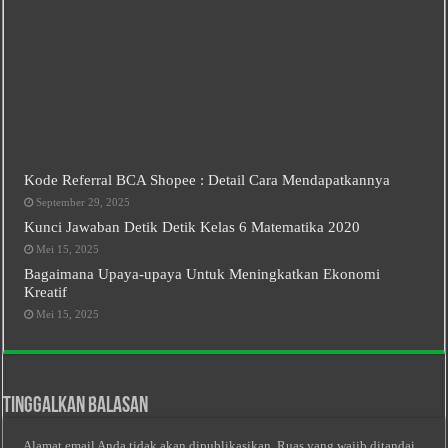
Kode Referral BCA Shopee : Detail Cara Mendapatkannya
September 29, 2025
Kunci Jawaban Detik Detik Kelas 6 Matematika 2020
Mei 15, 2025
Bagaimana Upaya-upaya Untuk Meningkatkan Ekonomi
Kreatif
Mei 15, 2025
Tinggalkan Balasan
Alamat email Anda tidak akan dipublikasikan.
Ruas yang wajib ditandai