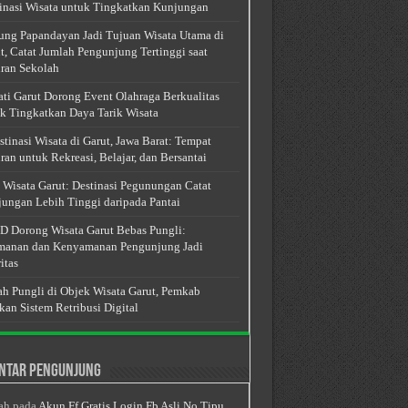
inasi Wisata untuk Tingkatkan Kunjungan
ng Papandayan Jadi Tujuan Wisata Utama di
t, Catat Jumlah Pengunjung Tertinggi saat
ran Sekolah
ti Garut Dorong Event Olahraga Berkualitas
k Tingkatkan Daya Tarik Wisata
stinasi Wisata di Garut, Jawa Barat: Tempat
ran untuk Rekreasi, Belajar, dan Bersantai
 Wisata Garut: Destinasi Pegunungan Catat
ungan Lebih Tinggi daripada Pantai
 Dorong Wisata Garut Bebas Pungli:
anan dan Kenyamanan Pengunjung Jadi
itas
h Pungli di Objek Wisata Garut, Pemkab
kan Sistem Retribusi Digital
ntar Pengunjung
ah
pada
Akun Ff Gratis Login Fb Asli No Tipu