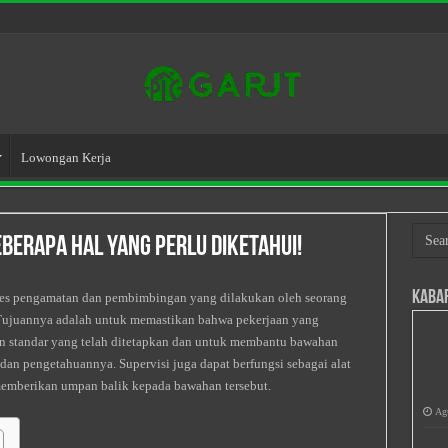
Lowongan Kerja
eberapa Hal Yang Perlu Diketahui!
Kaba
roses pengamatan dan pembimbingan yang dilakukan oleh seorang
 Tujuannya adalah untuk memastikan bahwa pekerjaan yang
an standar yang telah ditetapkan dan untuk membantu bawahan
an pengetahuannya. Supervisi juga dapat berfungsi sebagai alat
emberikan umpan balik kepada bawahan tersebut.
Agu