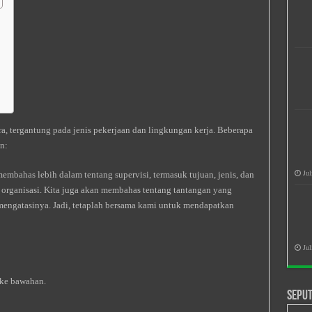
a, tergantung pada jenis pekerjaan dan lingkungan kerja. Beberapa
n:
membahas lebih dalam tentang supervisi, termasuk tujuan, jenis, dan
Jul
m organisasi. Kita juga akan membahas tentang tantangan yang
mengatasinya. Jadi, tetaplah bersama kami untuk mendapatkan
Jul
ke bawahan.
Seput