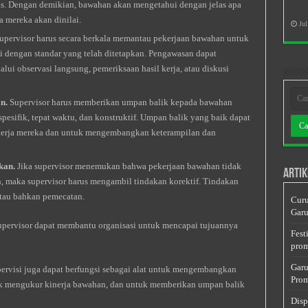
las. Dengan demikian, bawahan akan mengetahui dengan jelas apa
 mereka akan dinilai.
Jul
upervisor harus secara berkala memantau pekerjaan bawahan untuk
i dengan standar yang telah ditetapkan. Pengawasan dapat
alui observasi langsung, pemeriksaan hasil kerja, atau diskusi
n.
Supervisor harus memberikan umpan balik kepada bawahan
pesifik, tepat waktu, dan konstruktif. Umpan balik yang baik dapat
erja mereka dan untuk mengembangkan keterampilan dan
kan.
Jika supervisor menemukan bahwa pekerjaan bawahan tidak
Artik
n, maka supervisor harus mengambil tindakan korektif. Tindakan
 atau bahkan pemecatan.
Curu
Garu
supervisor dapat membantu organisasi untuk mencapai tujuannya
Fest
prom
Garu
upervisi juga dapat berfungsi sebagai alat untuk mengembangkan
Prom
k mengukur kinerja bawahan, dan untuk memberikan umpan balik
Disp