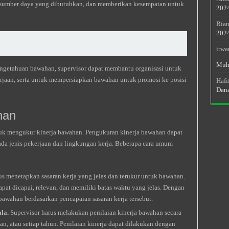
sumber daya yang dibutuhkan, dan memberikan kesempatan untuk
202
Rian
202
irwa
Muh
etahuan bawahan, supervisor dapat membantu organisasi untuk
rjaan, serta untuk mempersiapkan bawahan untuk promosi ke posisi
Hafi
Dan
han
ntuk mengukur kinerja bawahan. Pengukuran kinerja bawahan dapat
ada jenis pekerjaan dan lingkungan kerja. Beberapa cara umum
us menetapkan sasaran kerja yang jelas dan terukur untuk bawahan.
dapat dicapai, relevan, dan memiliki batas waktu yang jelas. Dengan
 bawahan berdasarkan pencapaian sasaran kerja tersebut.
la.
Supervisor harus melakukan penilaian kinerja bawahan secara
lan, atau setiap tahun. Penilaian kinerja dapat dilakukan dengan