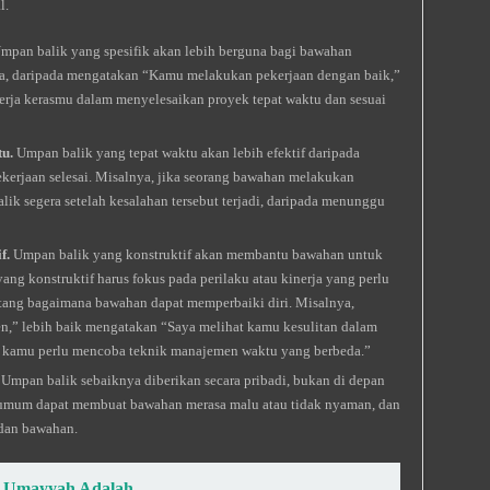
l.
mpan balik yang spesifik akan lebih berguna bagi bawahan
a, daripada mengatakan “Kamu melakukan pekerjaan dengan baik,”
rja kerasmu dalam menyelesaikan proyek tepat waktu dan sesuai
u.
Umpan balik yang tepat waktu akan lebih efektif daripada
ekerjaan selesai. Misalnya, jika seorang bawahan melakukan
ik segera setelah kesalahan tersebut terjadi, daripada menunggu
f.
Umpan balik yang konstruktif akan membantu bawahan untuk
ng konstruktif harus fokus pada perilaku atau kinerja yang perlu
ntang bagaimana bawahan dapat memperbaiki diri. Misalnya,
,” lebih baik mengatakan “Saya melihat kamu kesulitan dalam
n kamu perlu mencoba teknik manajemen waktu yang berbeda.”
Umpan balik sebaiknya diberikan secara pribadi, bukan di depan
umum dapat membuat bawahan merasa malu atau tidak nyaman, dan
 dan bawahan.
i Umayyah Adalah