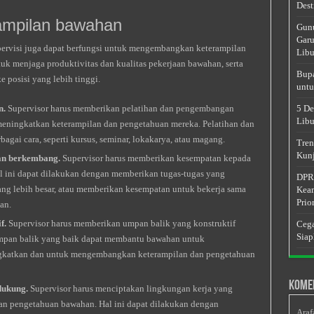
Dest
mpilan bawahan
Gunu
Garu
upervisi juga dapat berfungsi untuk mengembangkan keterampilan
Libu
uk menjaga produktivitas dan kualitas pekerjaan bawahan, serta
Bupa
posisi yang lebih tinggi.
untu
n.
Supervisor harus memberikan pelatihan dan pengembangan
5 De
Libu
ningkatkan keterampilan dan pengetahuan mereka. Pelatihan dan
gai cara, seperti kursus, seminar, lokakarya, atau magang.
Tren
Kunj
an berkembang.
Supervisor harus memberikan kesempatan kepada
l ini dapat dilakukan dengan memberikan tugas-tugas yang
DPRD
g lebih besar, atau memberikan kesempatan untuk bekerja sama
Keam
Prior
an.
f.
Supervisor harus memberikan umpan balik yang konstruktif
Cega
Siap
Umpan balik yang baik dapat membantu bawahan untuk
tingkatkan dan untuk mengembangkan keterampilan dan pengetahuan
Kome
dukung.
Supervisor harus menciptakan lingkungan kerja yang
 pengetahuan bawahan. Hal ini dapat dilakukan dengan
Araf