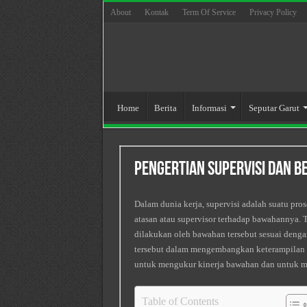
About
Kontak
Term Of Service
Privacy Policy
Home
Berita
Informasi
Seputar Garut
Pengertian Supervisi dan B
Dalam dunia kerja, supervisi adalah suatu p
atasan atau supervisor terhadap bawahannya.
dilakukan oleh bawahan tersebut sesuai deng
tersebut dalam mengembangkan keterampilan d
untuk mengukur kinerja bawahan dan untuk m
Table of Contents