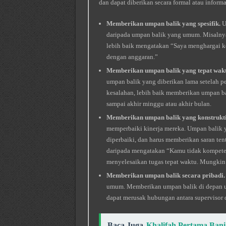
dan dapat diberikan secara formal atau informa
Memberikan umpan balik yang spesifik.
U
daripada umpan balik yang umum. Misalny
lebih baik mengatakan “Saya menghargai ke
dengan anggaran.”
Memberikan umpan balik yang tepat wakt
umpan balik yang diberikan lama setelah p
kesalahan, lebih baik memberikan umpan bal
sampai akhir minggu atau akhir bulan.
Memberikan umpan balik yang konstrukti
memperbaiki kinerja mereka. Umpan balik ya
diperbaiki, dan harus memberikan saran te
daripada mengatakan “Kamu tidak kompeten
menyelesaikan tugas tepat waktu. Mungki
Memberikan umpan balik secara pribadi.
umum. Memberikan umpan balik di depan 
dapat merusak hubungan antara supervisor
Baca Juga
Khalifah Pertama Ban