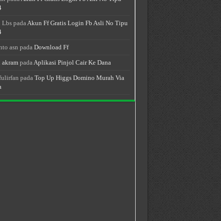
4
 Lbs
pada
Akun Ff Gratis Login Fb Asli No Tipu
4
nto asn
pada
Download Ff
 akram
pada
Aplikasi Pinjol Cair Ke Dana
fulirfan
pada
Top Up Higgs Domino Murah Via
a