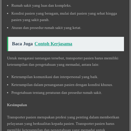
Rumah sakit yang luas dan kompleks.
Kondisi pasien yang beragam, mulai dari pasien yang sehat hingga
pasien yang sakit parah.
Aturan dan prosedur rumah sakit yang ketat.
Baca Juga
Contoh Kerjasama
Untuk mengatasi tantangan tersebut, transporter pasien harus memiliki
keterampilan dan pengetahuan yang memadai, antara lain:
Keterampilan komunikasi dan interpersonal yang baik.
Keterampilan dalam penanganan pasien dengan kondisi khusus.
Pengetahuan tentang peraturan dan prosedur rumah sakit.
Kesimpulan
Transporter pasien merupakan profesi yang penting dalam memberikan
pelayanan yang berkualitas kepada pasien. Transporter pasien harus
memiliki keterampilan dan pengetahuan yang memadai untuk