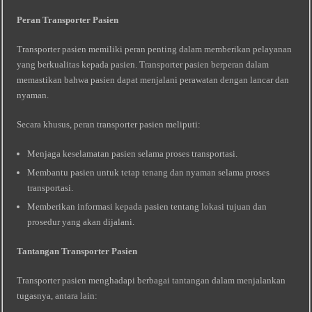
Peran Transporter Pasien
Transporter pasien memiliki peran penting dalam memberikan pelayanan
yang berkualitas kepada pasien. Transporter pasien berperan dalam
memastikan bahwa pasien dapat menjalani perawatan dengan lancar dan
nyaman.
Secara khusus, peran transporter pasien meliputi:
Menjaga keselamatan pasien selama proses transportasi.
Membantu pasien untuk tetap tenang dan nyaman selama proses
transportasi.
Memberikan informasi kepada pasien tentang lokasi tujuan dan
prosedur yang akan dijalani.
Tantangan Transporter Pasien
Transporter pasien menghadapi berbagai tantangan dalam menjalankan
tugasnya, antara lain: