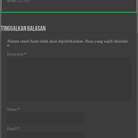
Mei 15, 2025
Tinggalkan Balasan
Alamat email Anda tidak akan dipublikasikan.
Ruas yang wajib ditandai
*
Komentar
*
Nama
*
Email
*