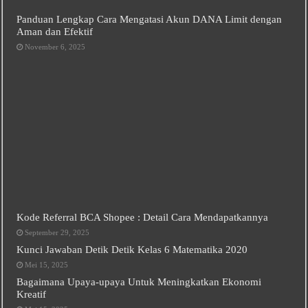
Panduan Lengkap Cara Mengatasi Akun DANA Limit dengan
Aman dan Efektif
November 6, 2025
Kode Referral BCA Shopee : Detail Cara Mendapatkannya
September 29, 2025
Kunci Jawaban Detik Detik Kelas 6 Matematika 2020
Mei 15, 2025
Bagaimana Upaya-upaya Untuk Meningkatkan Ekonomi
Kreatif