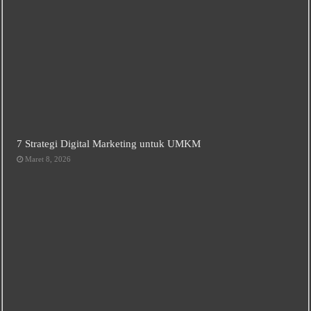
7 Strategi Digital Marketing untuk UMKM
Maret 8, 2026