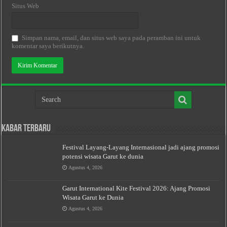
Situs Web
Simpan nama, email, dan situs web saya pada peramban ini untuk
komentar saya berikutnya.
Kabar Terbaru
Festival Layang-Layang Internasional jadi ajang promosi
potensi wisata Garut ke dunia
Agustus 4, 2026
Garut International Kite Festival 2026: Ajang Promosi
Wisata Garut ke Dunia
Agustus 4, 2026