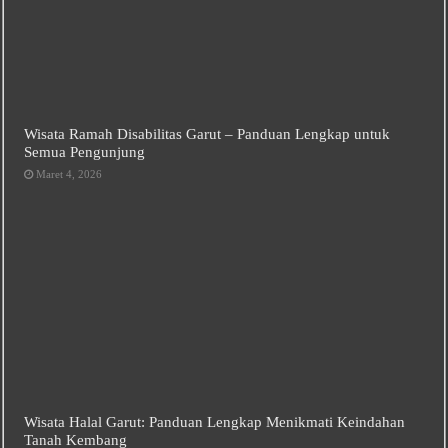
Wisata Ramah Disabilitas Garut – Panduan Lengkap untuk
Semua Pengunjung
Maret 4, 2026
Wisata Halal Garut: Panduan Lengkap Menikmati Keindahan
Tanah Kembang