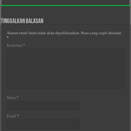
Tinggalkan Balasan
Alamat email Anda tidak akan dipublikasikan.
Ruas yang wajib ditandai
*
Komentar
*
Nama
*
Email
*