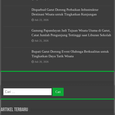
Disparbud Garut Dorong Perbaikan Infrastruktur
Destinasi Wisata untuk Tingkatkan Kunjungan
Juli 23, 2026
Gunung Papandayan Jadi Tujuan Wisata Utama di Garut,
Catat Jumlah Pengunjung Tertinggi saat Liburan Sekolah
Juli 21, 2026
Bupati Garut Dorong Event Olahraga Berkualitas untuk
Tingkatkan Daya Tarik Wisata
Juli 20, 2026
Cari
untuk:
Artikel Terbaru