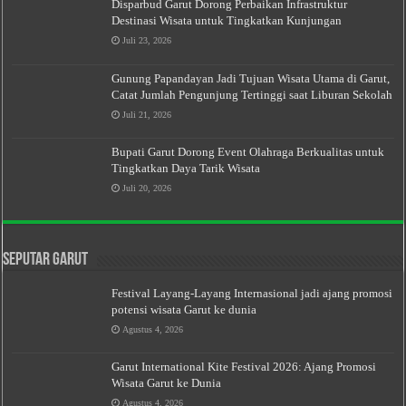
Disparbud Garut Dorong Perbaikan Infrastruktur
Destinasi Wisata untuk Tingkatkan Kunjungan
Juli 23, 2026
Gunung Papandayan Jadi Tujuan Wisata Utama di Garut,
Catat Jumlah Pengunjung Tertinggi saat Liburan Sekolah
Juli 21, 2026
Bupati Garut Dorong Event Olahraga Berkualitas untuk
Tingkatkan Daya Tarik Wisata
Juli 20, 2026
Seputar Garut
Festival Layang-Layang Internasional jadi ajang promosi
potensi wisata Garut ke dunia
Agustus 4, 2026
Garut International Kite Festival 2026: Ajang Promosi
Wisata Garut ke Dunia
Agustus 4, 2026