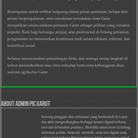
Kesempatan untuk terlibat langsung dalam proses pertanian, belajar dari
petani berpengalaman, serta menikmati keindahan alam Garut
menjadikan wisata edukasi pertanian Garut sebagai pilihan yang semakin
populer. Baik bagi keluarga, pelajar, atau profesional di bidang pertanian,
pengalaman ini menawarkan kombinasi unik antara edukasi, rekreasi, dan
kontribusi sosial.
Selamat merencanakan petualangan Anda, dan semoga setiap langkah di
kebun menumbuhkan rasa cinta terhadap bumi serta kebanggaan akan
warisan agrikultur Garut.
About Admin PIC Garut
Seorang penggiat situs informasi yang berdomisili di Garut
dan aktif mengembangkan berbagai konten digital berbasis
riset dan kebutuhan pembaca. Memiliki minat besar di bidang
informasi publik, finansial, otomotif, serta tren digital yang
sedang berkembang.Berpengalaman dalam menyusun artikel