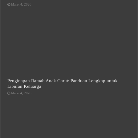
Maret 4, 2026
Penginapan Ramah Anak Garut: Panduan Lengkap untuk
Liburan Keluarga
Maret 4, 2026