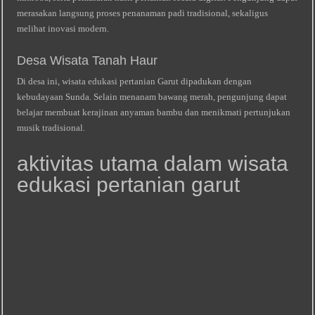
merasakan langsung proses penanaman padi tradisional, sekaligus
melihat inovasi modern.
Desa Wisata Tanah Haur
Di desa ini, wisata edukasi pertanian Garut dipadukan dengan
kebudayaan Sunda. Selain menanam bawang merah, pengunjung dapat
belajar membuat kerajinan anyaman bambu dan menikmati pertunjukan
musik tradisional.
aktivitas utama dalam wisata
edukasi pertanian garut