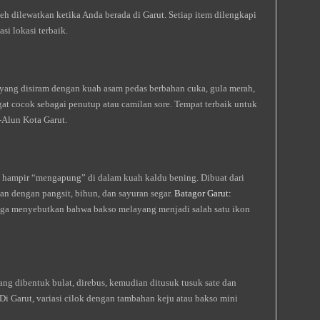
eh dilewatkan ketika Anda berada di Garut. Setiap item dilengkapi
si lokasi terbaik.
yang disiram dengan kuah asam pedas berbahan cuka, gula merah,
gat cocok sebagai penutup atau camilan sore. Tempat terbaik untuk
‑Alun Kota Garut.
 hampir “mengapung” di dalam kuah kaldu bening. Dibuat dari
kan dengan pangsit, bihun, dan sayuran segar.
Batagor Garut:
ga menyebutkan bahwa bakso melayang menjadi salah satu ikon
yang dibentuk bulat, direbus, kemudian ditusuk tusuk sate dan
i Garut, variasi cilok dengan tambahan keju atau bakso mini