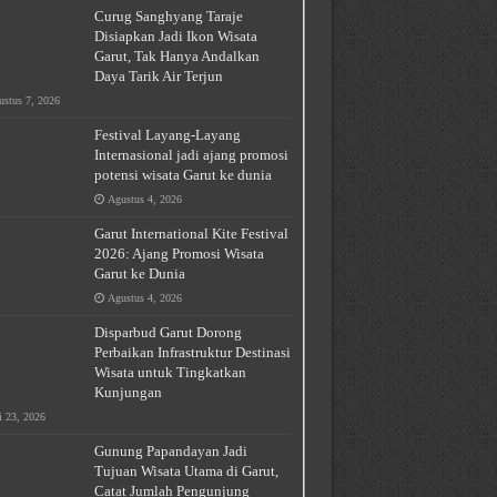
Curug Sanghyang Taraje
Disiapkan Jadi Ikon Wisata
Garut, Tak Hanya Andalkan
Daya Tarik Air Terjun
stus 7, 2026
Festival Layang-Layang
Internasional jadi ajang promosi
potensi wisata Garut ke dunia
Agustus 4, 2026
Garut International Kite Festival
2026: Ajang Promosi Wisata
Garut ke Dunia
Agustus 4, 2026
Disparbud Garut Dorong
Perbaikan Infrastruktur Destinasi
Wisata untuk Tingkatkan
Kunjungan
i 23, 2026
Gunung Papandayan Jadi
Tujuan Wisata Utama di Garut,
Catat Jumlah Pengunjung