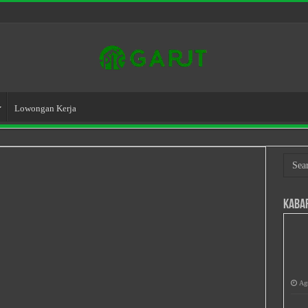
Lowongan Kerja
Kaba
Agu