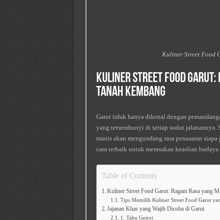
Kuliner Street Food
Kuliner Street Food Garut:
Tanah Kembang
Garut tidak hanya dikenal dengan pemandang
yang tersembunyi di setiap sudut jalanannya. S
manis akan mengundang rasa penasaran siapa
cara terbaik untuk merasakan keaslian budaya
Table of Contents
Kuliner Street Food Garut: Ragam Rasa yang M
Tips Memilih Kuliner Street Food Garut ya
Jajanan Khas yang Wajib Dicoba di Garut
1. Tahu Gejrot