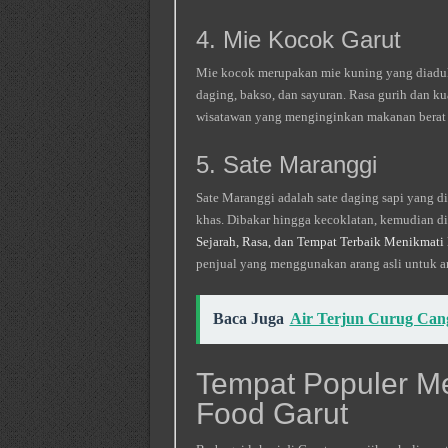
4. Mie Kocok Garut
Mie kocok merupakan mie kuning yang diaduk 
daging, bakso, dan sayuran. Rasa gurih dan 
wisatawan yang menginginkan makanan berat d
5. Sate Maranggi
Sate Maranggi adalah sate daging sapi yang 
khas. Dibakar hingga kecoklatan, kemudian d
Sejarah, Rasa, dan Tempat Terbaik Menikmati 
penjual yang menggunakan arang asli untuk a
Baca Juga
Air Terjun Curug Can
Tempat Populer Me
Food Garut