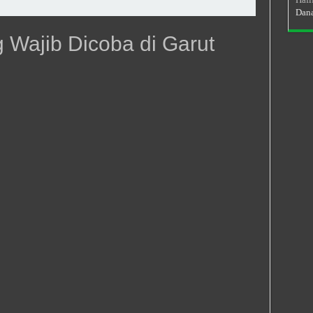
Dan
 Wajib Dicoba di Garut