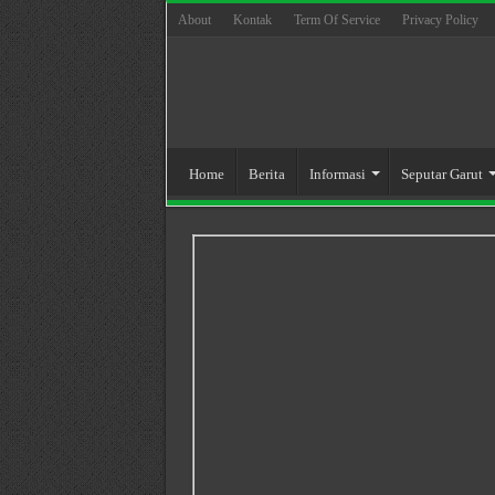
About
Kontak
Term Of Service
Privacy Policy
Home
Berita
Informasi
Seputar Garut