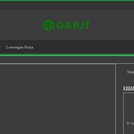
Lowongan Kerja
Kaba
Agu