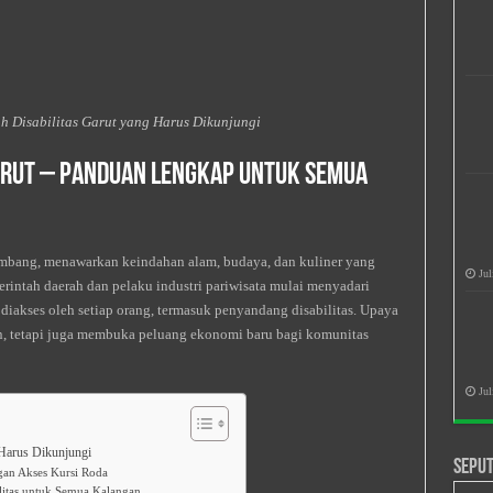
h Disabilitas Garut yang Harus Dikunjungi
Garut – Panduan Lengkap untuk Semua
mbang, menawarkan keindahan alam, budaya, dan kuliner yang
Jul
rintah daerah dan pelaku industri pariwisata mulai menyadari
diakses oleh setiap orang, termasuk penyandang disabilitas. Upaya
an, tetapi juga membuka peluang ekonomi baru bagi komunitas
Jul
 Harus Dikunjungi
Seput
an Akses Kursi Roda
ilitas untuk Semua Kalangan