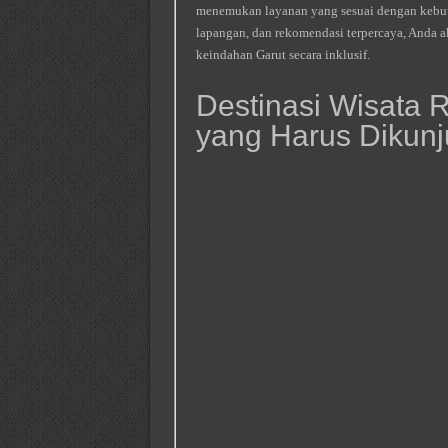
menemukan layanan yang sesuai dengan kebu
lapangan, dan rekomendasi terpercaya, Anda 
keindahan Garut secara inklusif.
Destinasi Wisata R
yang Harus Dikunj