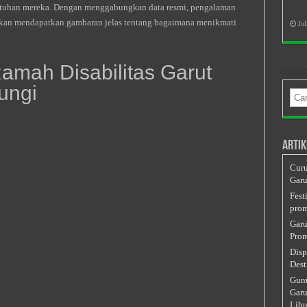
tuhan mereka. Dengan menggabungkan data resmi, pengalaman
akan mendapatkan gambaran jelas tentang bagaimana menikmati
Jul
amah Disabilitas Garut
ungi
Cari
untu
Artik
Curu
Garu
Fest
prom
Garu
Prom
Disp
Dest
Gunu
Garu
Libu