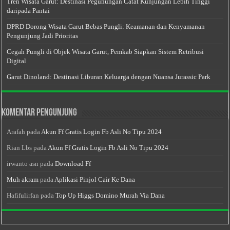
Tren Wisata Garut: Destinasi Pegunungan Catat Kunjungan Lebih Tinggi
daripada Pantai
DPRD Dorong Wisata Garut Bebas Pungli: Keamanan dan Kenyamanan
Pengunjung Jadi Prioritas
Cegah Pungli di Objek Wisata Garut, Pemkab Siapkan Sistem Retribusi
Digital
Garut Dinoland: Destinasi Liburan Keluarga dengan Nuansa Jurassic Park
Komentar Pengunjung
Arafah
pada
Akun Ff Gratis Login Fb Asli No Tipu 2024
Rian Lbs
pada
Akun Ff Gratis Login Fb Asli No Tipu 2024
irwanto asn
pada
Download Ff
Muh akram
pada
Aplikasi Pinjol Cair Ke Dana
Hafifulirfan
pada
Top Up Higgs Domino Murah Via Dana