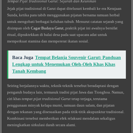
Tempat Pijat Tradisional Garut: Sejarah dan Keunikan
Jejak pijat tradisional di Garut dapat ditelusuri kembali ke era Kerajaan
Sunda, ketika para tabib menggunakan pijatan bersama ramuan herbal
untuk mengobati berbagai keluhan tubuh. Menurut catatan sejarah yang
disimpan oleh
Cagar Budaya Garut
, praktik pijat ini awalnya bersifat
ritual, dipraktekkan di balai desa pada saat upacara adat untuk
memperkuat stamina dan mempererat ikatan sosial.
Baca Juga
Tempat Belanja Souvenir Garut: Panduan
Lengkap untuk Menemukan Oleh‑Oleh Khas Khas
Tanah Kembang
Seiring berjalannya waktu, teknik-teknik tersebut beradaptasi dengan
pengaruh budaya lain, termasuk tradisi pijat Jawa dan Tionghoa. Namun,
ciri khas
tempat pijat tradisional Garut
tetap terjaga, terutama
penggunaan minyak kelapa murni, ramuan daun salam, dan pijatan
dengan tekanan yang disesuaikan pada titik-titik akupunktur tradisional.
Kombinasi tersebut memberikan efek relaksasi mendalam sekaligus
meningkatkan sirkulasi darah secara alami.