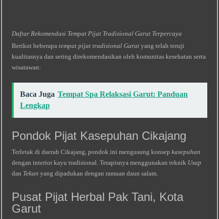
Daftar Rekomendasi Tempat Pijat Tradisional Garut Terpercaya
Berikut beberapa
tempat pijat tradisional Garut
yang telah teruji
kualitasnya dan sering direkomendasikan oleh komunitas kesehatan serta
wisatawan:
Baca Juga
Tempat Spa Relaksasi Garut: Panduan
Lengkap
Pondok Pijat Kasepuhan Cikajang
Terletak di daerah Cikajang, pondok ini mengusung konsep
kasepuhan
dengan interior kayu tradisional. Terapisnya menggunakan teknik
Usap
dan
Tekan
yang dipadukan dengan ramuan daun salam.
Pusat Pijat Herbal Pak Tani, Kota
Garut