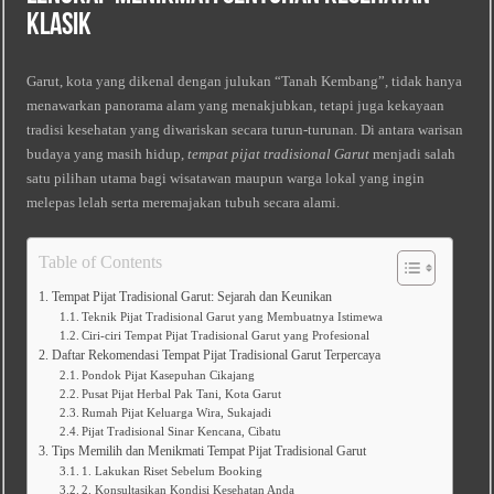
Klasik
Garut, kota yang dikenal dengan julukan “Tanah Kembang”, tidak hanya
menawarkan panorama alam yang menakjubkan, tetapi juga kekayaan
tradisi kesehatan yang diwariskan secara turun‑turunan. Di antara warisan
budaya yang masih hidup,
tempat pijat tradisional Garut
menjadi salah
satu pilihan utama bagi wisatawan maupun warga lokal yang ingin
melepas lelah serta meremajakan tubuh secara alami.
Table of Contents
Tempat Pijat Tradisional Garut: Sejarah dan Keunikan
Teknik Pijat Tradisional Garut yang Membuatnya Istimewa
Ciri-ciri Tempat Pijat Tradisional Garut yang Profesional
Daftar Rekomendasi Tempat Pijat Tradisional Garut Terpercaya
Pondok Pijat Kasepuhan Cikajang
Pusat Pijat Herbal Pak Tani, Kota Garut
Rumah Pijat Keluarga Wira, Sukajadi
Pijat Tradisional Sinar Kencana, Cibatu
Tips Memilih dan Menikmati Tempat Pijat Tradisional Garut
1. Lakukan Riset Sebelum Booking
2. Konsultasikan Kondisi Kesehatan Anda