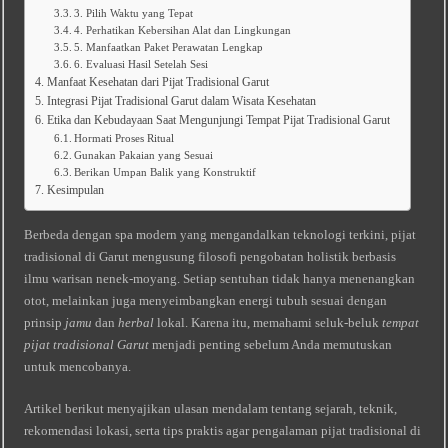
3. Pilih Waktu yang Tepat
4. Perhatikan Kebersihan Alat dan Lingkungan
5. Manfaatkan Paket Perawatan Lengkap
6. Evaluasi Hasil Setelah Sesi
Manfaat Kesehatan dari Pijat Tradisional Garut
Integrasi Pijat Tradisional Garut dalam Wisata Kesehatan
Etika dan Kebudayaan Saat Mengunjungi Tempat Pijat Tradisional Garut
Hormati Proses Ritual
Gunakan Pakaian yang Sesuai
Berikan Umpan Balik yang Konstruktif
Kesimpulan
Berbeda dengan spa modern yang mengandalkan teknologi terkini, pijat
tradisional di Garut mengusung filosofi pengobatan holistik berbasis
ilmu warisan nenek‑moyang. Setiap sentuhan tidak hanya menenangkan
otot, melainkan juga menyeimbangkan energi tubuh sesuai dengan
prinsip
jamu
dan
herbal
lokal. Karena itu, memahami seluk‑beluk
tempat
pijat tradisional Garut
menjadi penting sebelum Anda memutuskan
untuk mencobanya.
Artikel berikut menyajikan ulasan mendalam tentang sejarah, teknik,
rekomendasi lokasi, serta tips praktis agar pengalaman pijat tradisional di