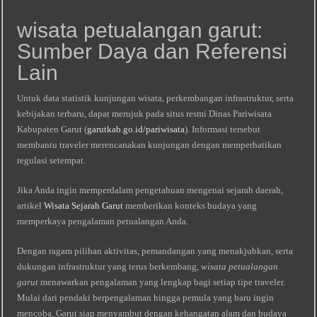
wisata petualangan garut:
Sumber Daya dan Referensi
Lain
Untuk data statistik kunjungan wisata, perkembangan infrastruktur, serta
kebijakan terbaru, dapat merujuk pada situs resmi Dinas Pariwisata
Kabupaten Garut (
garutkab.go.id/pariwisata
). Informasi tersebut
membantu traveler merencanakan kunjungan dengan memperhatikan
regulasi setempat.
Jika Anda ingin memperdalam pengetahuan mengenai sejarah daerah,
artikel
Wisata Sejarah Garut
memberikan konteks budaya yang
memperkaya pengalaman petualangan Anda.
Dengan ragam pilihan aktivitas, pemandangan yang menakjubkan, serta
dukungan infrastruktur yang terus berkembang,
wisata petualangan
garut
menawarkan pengalaman yang lengkap bagi setiap tipe traveler.
Mulai dari pendaki berpengalaman hingga pemula yang baru ingin
mencoba, Garut siap menyambut dengan kehangatan alam dan budaya