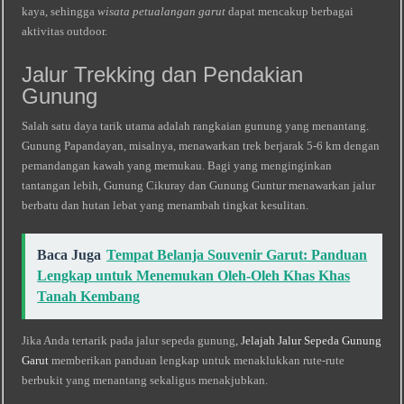
kaya, sehingga
wisata petualangan garut
dapat mencakup berbagai
aktivitas outdoor.
Jalur Trekking dan Pendakian
Gunung
Salah satu daya tarik utama adalah rangkaian gunung yang menantang.
Gunung Papandayan, misalnya, menawarkan trek berjarak 5‑6 km dengan
pemandangan kawah yang memukau. Bagi yang menginginkan
tantangan lebih, Gunung Cikuray dan Gunung Guntur menawarkan jalur
berbatu dan hutan lebat yang menambah tingkat kesulitan.
Baca Juga
Tempat Belanja Souvenir Garut: Panduan
Lengkap untuk Menemukan Oleh‑Oleh Khas Khas
Tanah Kembang
Jika Anda tertarik pada jalur sepeda gunung,
Jelajah Jalur Sepeda Gunung
Garut
memberikan panduan lengkap untuk menaklukkan rute‑rute
berbukit yang menantang sekaligus menakjubkan.