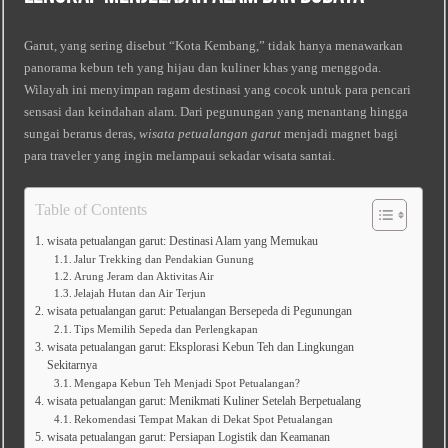
Garut, yang sering disebut “Kota Kembang,” tidak hanya menawarkan
panorama kebun teh yang hijau dan kuliner khas yang menggoda.
Wilayah ini menyimpan ragam destinasi yang cocok untuk para pencari
sensasi dan keindahan alam. Dari pegunungan yang menantang hingga
sungai berarus deras,
wisata petualangan garut
menjadi magnet bagi
para traveler yang ingin melampaui sekadar wisata santai.
Table of Contents
wisata petualangan garut: Destinasi Alam yang Memukau
Jalur Trekking dan Pendakian Gunung
Arung Jeram dan Aktivitas Air
Jelajah Hutan dan Air Terjun
wisata petualangan garut: Petualangan Bersepeda di Pegunungan
Tips Memilih Sepeda dan Perlengkapan
wisata petualangan garut: Eksplorasi Kebun Teh dan Lingkungan
Sekitarnya
Mengapa Kebun Teh Menjadi Spot Petualangan?
wisata petualangan garut: Menikmati Kuliner Setelah Berpetualang
Rekomendasi Tempat Makan di Dekat Spot Petualangan
wisata petualangan garut: Persiapan Logistik dan Keamanan