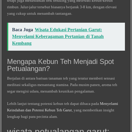
tetapi juga menawarkan trek trekking yang melewati kebun-kebun
rimbun. Jalur-jalur tersebut biasanya berjarak 3‑8 km, dengan elevasi
yang cukup untuk menambah tantangan.
Baca Juga
Wisata Edukasi Pertanian Garut:
Menyelami Keberagaman Pertanian di Tanah
Kembang
Mengapa Kebun Teh Menjadi Spot
Petualangan?
Berjalan di antara barisan tanaman teh yang teratur memberi sensasi
meditasi sekaligus menantang stamina. Pada musim panen, aroma teh
segar mengisi udara, menambah keunikan pengalaman.
Lebih lanjut tentang potensi kebun teh dapat dibaca pada
Menyelami
Keindahan dan Potensi Kebun Teh Garut
, yang memberikan insight
lengkap bagi para pecinta alam.
wisata petualangan garut: