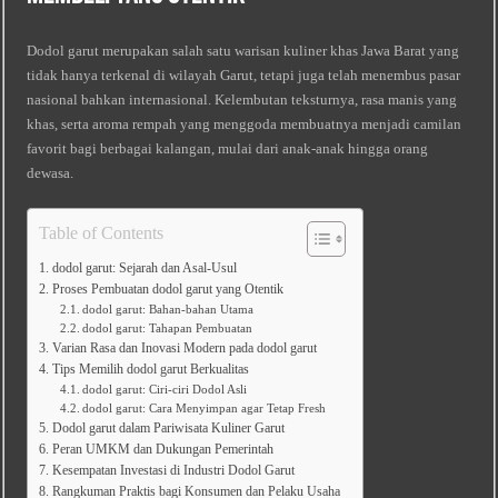
Dodol garut merupakan salah satu warisan kuliner khas Jawa Barat yang
tidak hanya terkenal di wilayah Garut, tetapi juga telah menembus pasar
nasional bahkan internasional. Kelembutan teksturnya, rasa manis yang
khas, serta aroma rempah yang menggoda membuatnya menjadi camilan
favorit bagi berbagai kalangan, mulai dari anak-anak hingga orang
dewasa.
Table of Contents
dodol garut: Sejarah dan Asal‑Usul
Proses Pembuatan dodol garut yang Otentik
dodol garut: Bahan‑bahan Utama
dodol garut: Tahapan Pembuatan
Varian Rasa dan Inovasi Modern pada dodol garut
Tips Memilih dodol garut Berkualitas
dodol garut: Ciri‑ciri Dodol Asli
dodol garut: Cara Menyimpan agar Tetap Fresh
Dodol garut dalam Pariwisata Kuliner Garut
Peran UMKM dan Dukungan Pemerintah
Kesempatan Investasi di Industri Dodol Garut
Rangkuman Praktis bagi Konsumen dan Pelaku Usaha