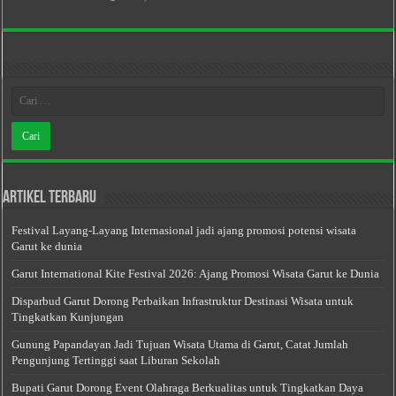
Artikel Terbaru
Festival Layang-Layang Internasional jadi ajang promosi potensi wisata
Garut ke dunia
Garut International Kite Festival 2026: Ajang Promosi Wisata Garut ke Dunia
Disparbud Garut Dorong Perbaikan Infrastruktur Destinasi Wisata untuk
Tingkatkan Kunjungan
Gunung Papandayan Jadi Tujuan Wisata Utama di Garut, Catat Jumlah
Pengunjung Tertinggi saat Liburan Sekolah
Bupati Garut Dorong Event Olahraga Berkualitas untuk Tingkatkan Daya