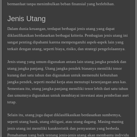
bermanfaat tanpa menimbulkan beban finansial yang berlebihan.
Jenis Utang
Dalam dunia keuangan, terdapat berbagai jenis utang yang dapat
diklasifikasikan berdasarkan berbagai kriteria. Pembagian jenis utang ini
sangat penting dipahami karena mempengaruhi aspek-aspek lain yang
terkait dengan utang, seperti biaya, risiko, dan strategi pengelolaannya.
Jenis utang yang umum digunakan antara lain utang jangka pendek dan
utang jangka panjang. Utang jangka pendek biasanya memiliki tenor
kurang dari satu tahun dan digunakan untuk memenuhi kebutuhan
jangka pendek, seperti modal kerja atau menutupi kesenjangan arus kas.
Sementara itu, utang jangka panjang memiliki tenor lebih dari satu tahun
dan umumnya digunakan untuk membiayai investasi atau pembelian aset
tetap.
Selain itu, utang juga dapat diklasifikasikan berdasarkan sumbernya,
seperti utang bank, utang obligasi, atau utang dagang. Masing-masing
jenis utang ini memiliki karakteristik dan persyaratan yang berbeda.
Pemahaman yang baik tentang jenis-jenis utang akan membantu individu