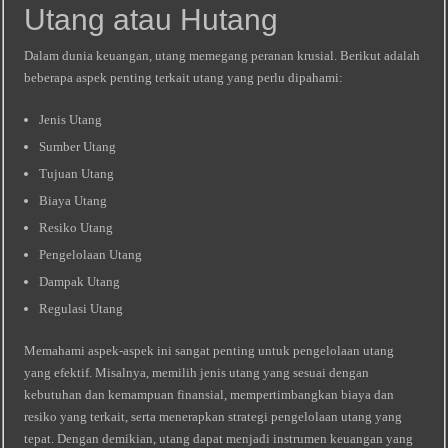
Utang atau Hutang
Dalam dunia keuangan, utang memegang peranan krusial. Berikut adalah
beberapa aspek penting terkait utang yang perlu dipahami:
Jenis Utang
Sumber Utang
Tujuan Utang
Biaya Utang
Resiko Utang
Pengelolaan Utang
Dampak Utang
Regulasi Utang
Memahami aspek-aspek ini sangat penting untuk pengelolaan utang
yang efektif. Misalnya, memilih jenis utang yang sesuai dengan
kebutuhan dan kemampuan finansial, mempertimbangkan biaya dan
resiko yang terkait, serta menerapkan strategi pengelolaan utang yang
tepat. Dengan demikian, utang dapat menjadi instrumen keuangan yang