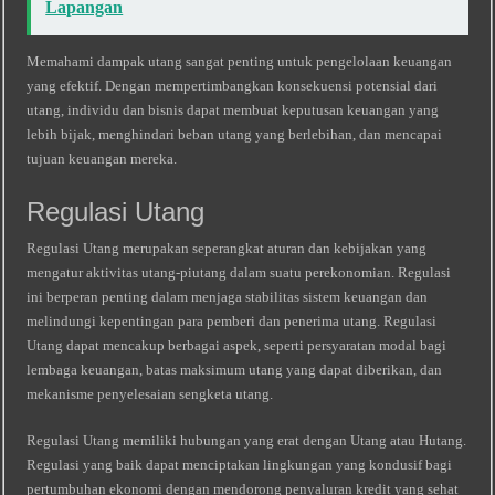
Lapangan
Memahami dampak utang sangat penting untuk pengelolaan keuangan
yang efektif. Dengan mempertimbangkan konsekuensi potensial dari
utang, individu dan bisnis dapat membuat keputusan keuangan yang
lebih bijak, menghindari beban utang yang berlebihan, dan mencapai
tujuan keuangan mereka.
Regulasi Utang
Regulasi Utang merupakan seperangkat aturan dan kebijakan yang
mengatur aktivitas utang-piutang dalam suatu perekonomian. Regulasi
ini berperan penting dalam menjaga stabilitas sistem keuangan dan
melindungi kepentingan para pemberi dan penerima utang. Regulasi
Utang dapat mencakup berbagai aspek, seperti persyaratan modal bagi
lembaga keuangan, batas maksimum utang yang dapat diberikan, dan
mekanisme penyelesaian sengketa utang.
Regulasi Utang memiliki hubungan yang erat dengan Utang atau Hutang.
Regulasi yang baik dapat menciptakan lingkungan yang kondusif bagi
pertumbuhan ekonomi dengan mendorong penyaluran kredit yang sehat