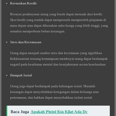
Kerusakan Kredit
Riwayat pembayaran utang yang buruk dapat merusak skor kredit.
Skor kredit yang rendah dapat mempersulit memperoleh pinjaman di
masa depan atau dapat dikenakan suku bunga yang lebih tinggi, yang
semakin memperberat beban keuangan.
Stres dan Kecemasan
Utang dapat menjadi sumber stres dan kecemasan yang signifikan.
Kekhawatiran tentang kemampuan membayar utang dapat berdampak
negatif pada kesehatan mental dan kesejahteraan secara keseluruhan.
Dampak Sosial
Utang juga dapat berdampak pada hubungan sosial. Masalah
keuangan dapat menyebabkan ketegangan dalam keluarga atau
pertemanan, dan bahkan dapat menyebabkan isolasi sosial.
Baca Juga
Apakah Pinjol Kta Kilat Ada Dc