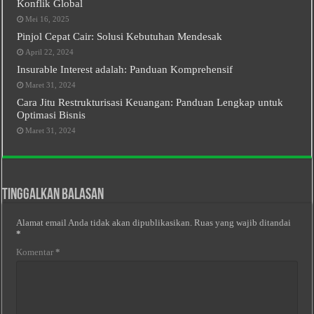
Konflik Global
Mei 16, 2025
Pinjol Cepat Cair: Solusi Kebutuhan Mendesak
April 22, 2024
Insurable Interest adalah: Panduan Komprehensif
Maret 31, 2024
Cara Jitu Restrukturisasi Keuangan: Panduan Lengkap untuk
Optimasi Bisnis
Maret 31, 2024
Tinggalkan Balasan
Alamat email Anda tidak akan dipublikasikan.
Ruas yang wajib ditandai
*
Komentar
*