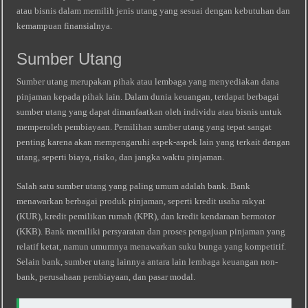
atau bisnis dalam memilih jenis utang yang sesuai dengan kebutuhan dan
kemampuan finansialnya.
Sumber Utang
Sumber utang merupakan pihak atau lembaga yang menyediakan dana
pinjaman kepada pihak lain. Dalam dunia keuangan, terdapat berbagai
sumber utang yang dapat dimanfaatkan oleh individu atau bisnis untuk
memperoleh pembiayaan. Pemilihan sumber utang yang tepat sangat
penting karena akan mempengaruhi aspek-aspek lain yang terkait dengan
utang, seperti biaya, risiko, dan jangka waktu pinjaman.
Salah satu sumber utang yang paling umum adalah bank. Bank
menawarkan berbagai produk pinjaman, seperti kredit usaha rakyat
(KUR), kredit pemilikan rumah (KPR), dan kredit kendaraan bermotor
(KKB). Bank memiliki persyaratan dan proses pengajuan pinjaman yang
relatif ketat, namun umumnya menawarkan suku bunga yang kompetitif.
Selain bank, sumber utang lainnya antara lain lembaga keuangan non-
bank, perusahaan pembiayaan, dan pasar modal.