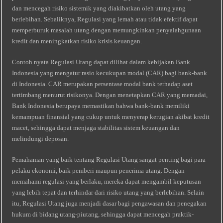
dan mencegah risiko sistemik yang diakibatkan oleh utang yang
berlebihan. Sebaliknya, Regulasi yang lemah atau tidak efektif dapat
memperburuk masalah utang dengan memungkinkan penyalahgunaan
kredit dan meningkatkan risiko krisis keuangan.
Contoh nyata Regulasi Utang dapat dilihat dalam kebijakan Bank
Indonesia yang mengatur rasio kecukupan modal (CAR) bagi bank-bank
di Indonesia. CAR merupakan persentase modal bank terhadap aset
tertimbang menurut risikonya. Dengan menetapkan CAR yang memadai,
Bank Indonesia berupaya memastikan bahwa bank-bank memiliki
kemampuan finansial yang cukup untuk menyerap kerugian akibat kredit
macet, sehingga dapat menjaga stabilitas sistem keuangan dan
melindungi deposan.
Pemahaman yang baik tentang Regulasi Utang sangat penting bagi para
pelaku ekonomi, baik pemberi maupun penerima utang. Dengan
memahami regulasi yang berlaku, mereka dapat mengambil keputusan
yang lebih tepat dan terhindar dari risiko utang yang berlebihan. Selain
itu, Regulasi Utang juga menjadi dasar bagi pengawasan dan penegakan
hukum di bidang utang-piutang, sehingga dapat mencegah praktik-