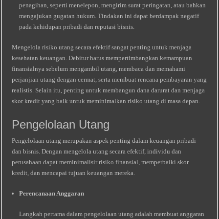
penagihan, seperti menelepon, mengirim surat peringatan, atau bahkan
mengajukan gugatan hukum. Tindakan ini dapat berdampak negatif
pada kehidupan pribadi dan reputasi bisnis.
Mengelola risiko utang secara efektif sangat penting untuk menjaga
kesehatan keuangan. Debitur harus mempertimbangkan kemampuan
finansialnya sebelum mengambil utang, membaca dan memahami
perjanjian utang dengan cermat, serta membuat rencana pembayaran yang
realistis. Selain itu, penting untuk membangun dana darurat dan menjaga
skor kredit yang baik untuk meminimalkan risiko utang di masa depan.
Pengelolaan Utang
Pengelolaan utang merupakan aspek penting dalam keuangan pribadi
dan bisnis. Dengan mengelola utang secara efektif, individu dan
perusahaan dapat meminimalisir risiko finansial, memperbaiki skor
kredit, dan mencapai tujuan keuangan mereka.
Perencanaan Anggaran
Langkah pertama dalam pengelolaan utang adalah membuat anggaran